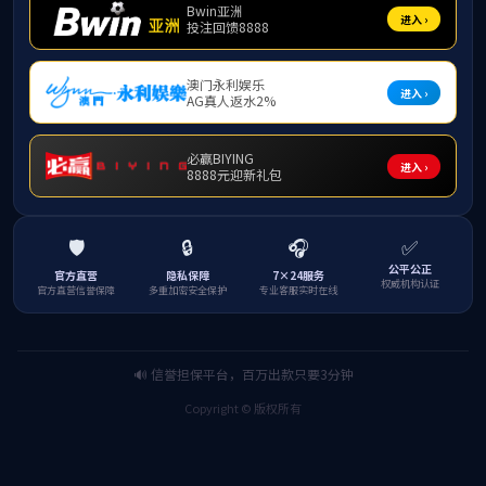
[打印文章]
[添加收藏]
上一篇：
BWIN必赢党委召
月18日 ]
下一篇：没有了！
BWIN必