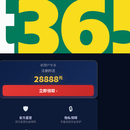
中文
|
ENGLISH
|
日本語
|
联系我们
|
返回主站
会服务与国际交流
2025-10-16
学院...
2025-10-10
2025-09-26
理论...
2025-09-04