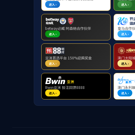
版权所有©2015-