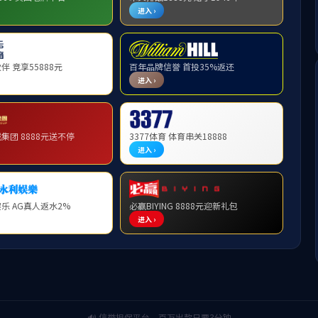
课标、新教材背景下融入本土文化的‘教育戏剧+’特色课程实践与成效
进教师跨省交流，共享优质教学资源。
活动现场，眉山市东坡区苏辙小学周伟明校长首先致开幕词并感
BWIN必赢教师叶悦呈现了一节精彩的外研版三年级上册新教材《Mul
入戏”、“良心巷”、“音效模拟”、“声音魔法”、“角色扮演”等多种戏
敢和家国情怀。学生通过“创编台词”活动，运用所学句型表达对木兰
以“我想对木兰说的一句话”为结尾，让学生自发表达情感，将课堂氛围
BWIN必赢副院长高飞雁作“用英语讲好中国故事：融入本土文化的‘
座，倡导教师构建融入本土文化的“教育戏剧+”特色校本课程，培养学
族自信，传承和弘扬中华民族文化。
南宁市华衡小学科研主任韦静主持“‘教育戏剧+’特色课程在小学中
在培养学生创新思维、民族团结意识以及文化传承中的重要作用，同
育质量提升的新路径。四川省眉山市东坡区英语名教师彭艳红老师就“
践”这一主题进行了分享。彭老师以案例的形式，深入浅出地说明了英
们感触颇深，受益良多。
活动的最后，眉山市东坡区苏辙小学党总支书记窦红霞做活动总结，对
队的精彩展示给予高度评价，认为本次活动为教育工作者提供了教学