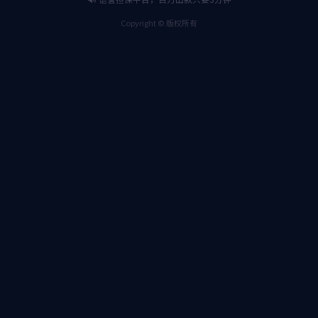
的成员、老师们能认真研究新课标、专研新教材，通过融入本土文化的“
养具有家国情怀、全球视野，能用英语讲好中国故事的小学生。