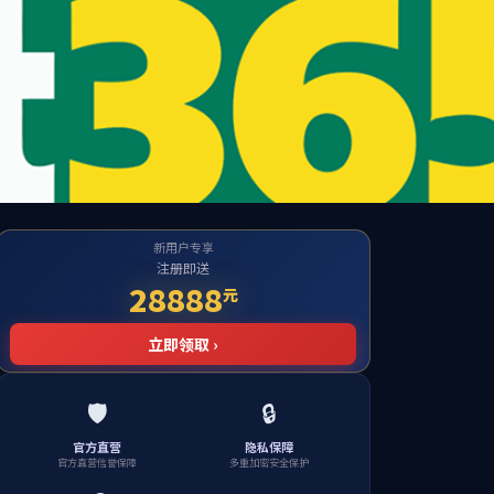
中文
|
ENGLISH
|
日本語
|
联系我们
|
返回主站
会服务与国际交流
相四川眉山
月12日
点击数：
次
剧团队赴眉山市东坡区苏辙小学开展“新