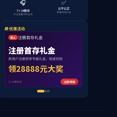
”主题教研活动，旨在赋能教师成长，促
谢到场参加活动的专家、老师们。接着
an》教育戏剧示范课。叶老师通过“教师
剧教学方法，引导学生感受木兰的孝顺、勇
的敬佩之情，提升语言表达能力。课堂
推向高潮。
教育戏剧+’课程实践与成效”专题讲
生用英语讲好中国故事的能力，增强民
的应用”团研及答疑活动，强调教育戏剧
时探讨了高校与小学协同育人、推动教
新课标背景下小学英语教学的创新与实
语教学中创新与实践的重要性，让老师
BWIN必赢,BWIN必赢教育戏剧团
新思路。希望四川省窦红霞名师工作室