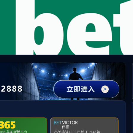
BWIN·必赢(中国)唯一官方网站
必赢
师资队伍
人才培养
科学研究
学生工作
招生就业
社
您现在的位置：
首页
>
科学研究
>
科学研究
> 正文
BWIN必赢教育戏剧团队亮
文章来源：BWIN必赢
作者：高飞雁
发布时间：2025年03
3月10日，应四川省窦红霞名师工作室的邀请，BWIN必赢教育戏