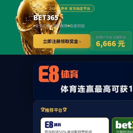
******
首页
学院概况
新闻通知
BWIN
BWIN必赢
科学研究
热门排行