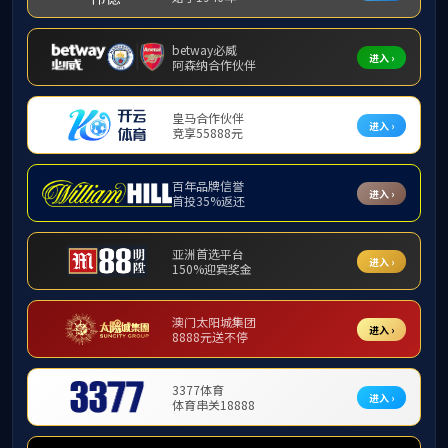
为迎接学校
70
交流，聚专家之力
学国际学院书记关
报告。报告于明秀
了本次活动。
关教授首先感
己成功申报国家社
目书的撰写要略、
需与自身学术专长
有长期坚持的毅力
色，围绕方向组团
们的兴趣。最后，
对讲座效果表示了