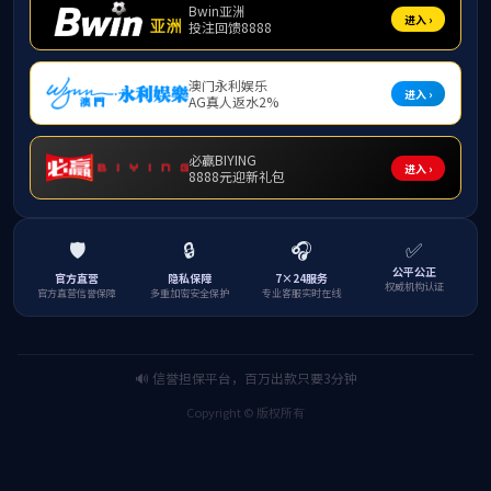
讲座结束后，
度赞誉并做了总结
和教育部项目等高
队伍竞争力的提升