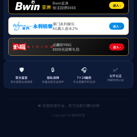
大家要关注文化差异方面
在答疑环节，同学们
个问题，并再次强调了赛
表达，通过良好的输入促
此次分享会不仅让同
武卉同学的成功经验，努
础。相信在尚武卉等优秀
展贡献自己的力量。